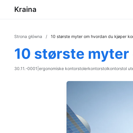
Kraina
Strona główna
/
10 største myter om hvordan du kjøper kon
10 største myter
30.11.-0001
|
ergonomiske kontorstoler
kontorstol
kontorstol ut