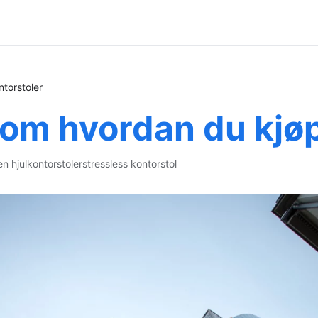
torstoler
 om hvordan du kjøp
en hjul
kontorstoler
stressless kontorstol