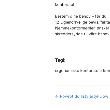
kontorstol
Bestem dine behov – før du
12 Ugjendrivelige bevis, fak
hjemmekontormøbler, ønsker v
skreddersydde til våre beho
Tagi:
ergonomiske kontorstoler
kon
← Powrót do listy artykułów