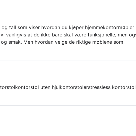
ta og tall som viser hvordan du kjøper hjemmekontormøbler 
i vanligvis at de ikke bare skal være funksjonelle, men og
v og smak. Men hvordan velge de riktige møblene som
torstol
kontorstol uten hjul
kontorstoler
stressless kontorstol