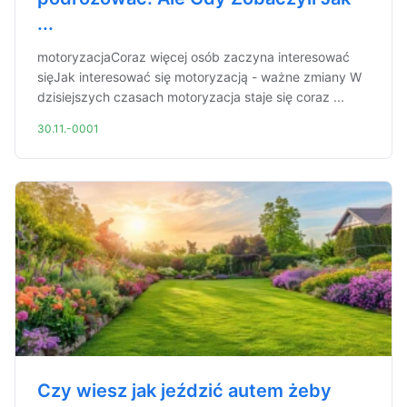
...
motoryzacjaCoraz więcej osób zaczyna interesować
sięJak interesować się motoryzacją - ważne zmiany W
dzisiejszych czasach motoryzacja staje się coraz ...
30.11.-0001
Czy wiesz jak jeździć autem żeby