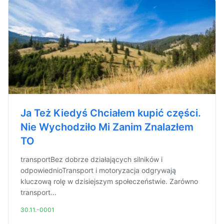
Ja Też Kiedyś Chciałem kupić części.
Nie Wychodziło Mi Zanim Znalazłem
TO
transportBez dobrze działających silników i
odpowiednioTransport i motoryzacja odgrywają
kluczową rolę w dzisiejszym społeczeństwie. Zarówno
transport...
30.11.-0001