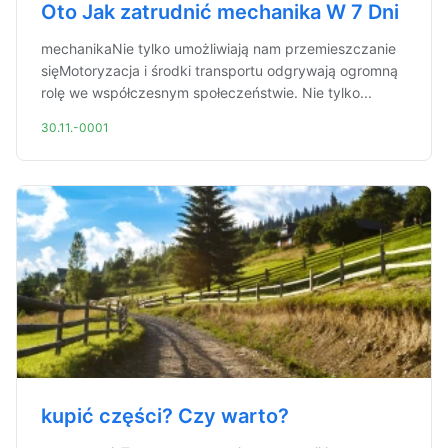
Oto Jak zatrudnić mechanika W 7 Dni
mechanikaNie tylko umożliwiają nam przemieszczanie
sięMotoryzacja i środki transportu odgrywają ogromną
rolę we współczesnym społeczeństwie. Nie tylko...
30.11.-0001
kupić części? Czy warto?