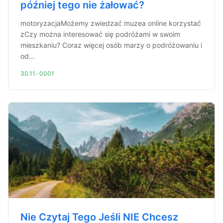
później tego nie żałować?
motoryzacjaMożemy zwiedzać muzea online korzystać
zCzy można interesować się podróżami w swoim
mieszkaniu? Coraz więcej osób marzy o podróżowaniu i
od...
30.11.-0001
Nie Czytaj Tego Jeśli NIE Chcesz