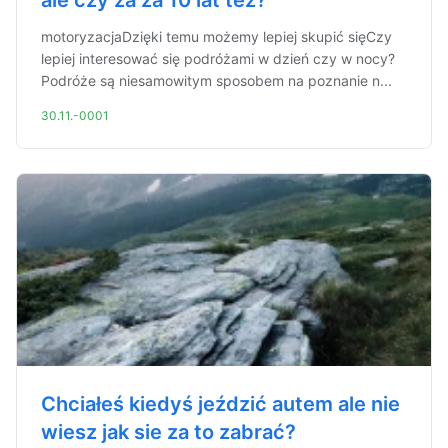
ale czy za za 10 lat też?
motoryzacjaDzięki temu możemy lepiej skupić sięCzy
lepiej interesować się podróżami w dzień czy w nocy?
Podróże są niesamowitym sposobem na poznanie n...
30.11.-0001
Chciałeś kiedyś jeździć autem ale nie
wiesz jak sie za to zabrać?