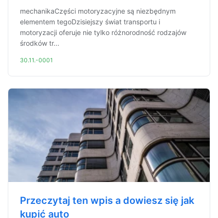
mechanikaCzęści motoryzacyjne są niezbędnym
elementem tegoDzisiejszy świat transportu i
motoryzacji oferuje nie tylko różnorodność rodzajów
środków tr...
30.11.-0001
Przeczytaj ten wpis a dowiesz się jak
kupić auto