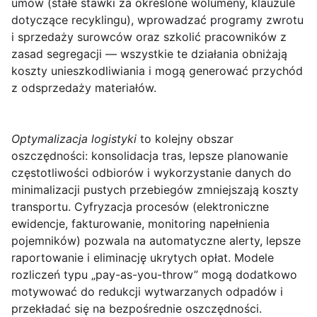
umów (stałe stawki za określone wolumeny, klauzule
dotyczące recyklingu), wprowadzać programy zwrotu
i sprzedaży surowców oraz szkolić pracowników z
zasad segregacji — wszystkie te działania obniżają
koszty unieszkodliwiania i mogą generować przychód
z odsprzedaży materiałów.
Optymalizacja logistyki
to kolejny obszar
oszczędności: konsolidacja tras, lepsze planowanie
częstotliwości odbiorów i wykorzystanie danych do
minimalizacji pustych przebiegów zmniejszają koszty
transportu. Cyfryzacja procesów (elektroniczne
ewidencje, fakturowanie, monitoring napełnienia
pojemników) pozwala na automatyczne alerty, lepsze
raportowanie i eliminację ukrytych opłat. Modele
rozliczeń typu „pay-as-you-throw” mogą dodatkowo
motywować do redukcji wytwarzanych odpadów i
przekładać się na bezpośrednie oszczędności.