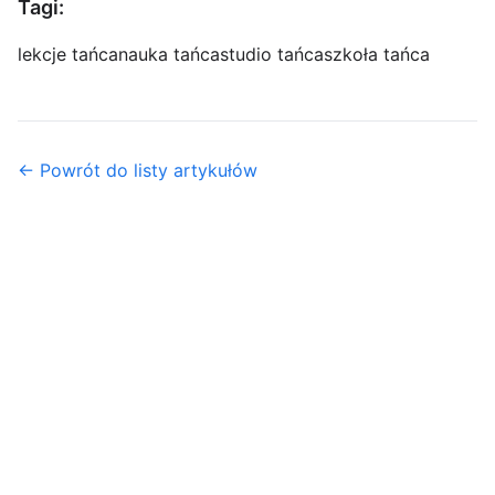
Tagi:
lekcje tańca
nauka tańca
studio tańca
szkoła tańca
← Powrót do listy artykułów