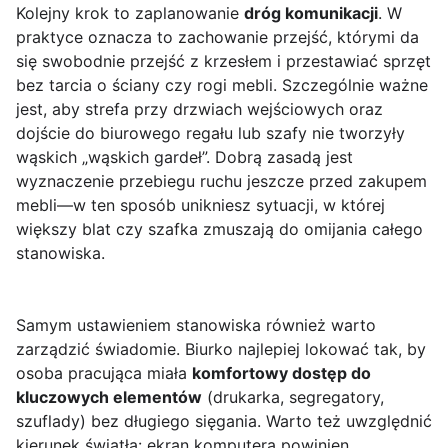
Kolejny krok to zaplanowanie
dróg komunikacji
. W
praktyce oznacza to zachowanie przejść, którymi da
się swobodnie przejść z krzesłem i przestawiać sprzęt
bez tarcia o ściany czy rogi mebli. Szczególnie ważne
jest, aby strefa przy drzwiach wejściowych oraz
dojście do biurowego regału lub szafy nie tworzyły
wąskich „wąskich gardeł”. Dobrą zasadą jest
wyznaczenie przebiegu ruchu jeszcze przed zakupem
mebli—w ten sposób unikniesz sytuacji, w której
większy blat czy szafka zmuszają do omijania całego
stanowiska.
Samym ustawieniem stanowiska również warto
zarządzić świadomie. Biurko najlepiej lokować tak, by
osoba pracująca miała
komfortowy dostęp do
kluczowych elementów
(drukarka, segregatory,
szuflady) bez długiego sięgania. Warto też uwzględnić
kierunek światła: ekran komputera powinien