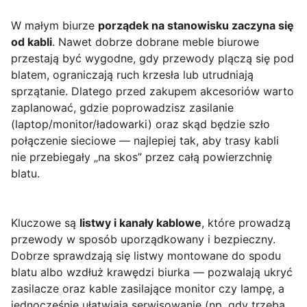
W małym biurze
porządek na stanowisku zaczyna się
od kabli
. Nawet dobrze dobrane meble biurowe
przestają być wygodne, gdy przewody plączą się pod
blatem, ograniczają ruch krzesła lub utrudniają
sprzątanie. Dlatego przed zakupem akcesoriów warto
zaplanować, gdzie poprowadzisz zasilanie
(laptop/monitor/ładowarki) oraz skąd będzie szło
połączenie sieciowe — najlepiej tak, aby trasy kabli
nie przebiegały „na skos” przez całą powierzchnię
blatu.
Kluczowe są
listwy i kanały kablowe
, które prowadzą
przewody w sposób uporządkowany i bezpieczny.
Dobrze sprawdzają się listwy montowane do spodu
blatu albo wzdłuż krawędzi biurka — pozwalają ukryć
zasilacze oraz kable zasilające monitor czy lampę, a
jednocześnie ułatwiają serwisowanie (np. gdy trzeba