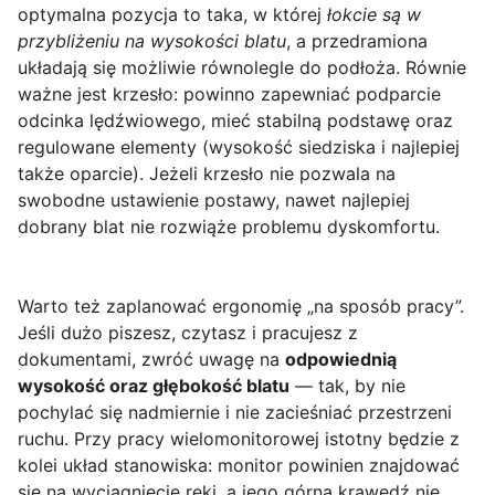
optymalna pozycja to taka, w której
łokcie są w
przybliżeniu na wysokości blatu
, a przedramiona
układają się możliwie równolegle do podłoża. Równie
ważne jest krzesło: powinno zapewniać podparcie
odcinka lędźwiowego, mieć stabilną podstawę oraz
regulowane elementy (wysokość siedziska i najlepiej
także oparcie). Jeżeli krzesło nie pozwala na
swobodne ustawienie postawy, nawet najlepiej
dobrany blat nie rozwiąże problemu dyskomfortu.
Warto też zaplanować ergonomię „na sposób pracy”.
Jeśli dużo piszesz, czytasz i pracujesz z
dokumentami, zwróć uwagę na
odpowiednią
wysokość oraz głębokość blatu
— tak, by nie
pochylać się nadmiernie i nie zacieśniać przestrzeni
ruchu. Przy pracy wielomonitorowej istotny będzie z
kolei układ stanowiska: monitor powinien znajdować
się na wyciągnięcie ręki, a jego górna krawędź nie