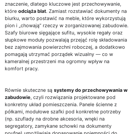
znaczenie, dlatego kluczowe jest przechowywanie,
które
odciąża blat
. Zamiast rozstawiać dokumenty na
biurku, warto postawić na meble, które wykorzystują
pion i „chowają” rzeczy w zorganizowanej zabudowie.
Szafy biurowe sięgające sufitu, wysokie regały oraz
słupkowe moduły pozwalają przejąć rolę składowania
bez zajmowania powierzchni roboczej, a dodatkowo
pomagają utrzymać porządek wizualny — co w
kameralnej przestrzeni ma ogromny wpływ na
komfort pracy.
Równie skuteczne są
systemy do przechowywania w
zabudowie
, czyli rozwiązania projektowane pod
konkretny układ pomieszczenia. Panele ścienne z
półkami, modułowe szafki pod konkretne potrzeby
(np. szuflady na drobne akcesoria, wnęki na
segregatory, zamykane schowki na dokumenty
poufne) umożliwiają dopasowanie pojemności do