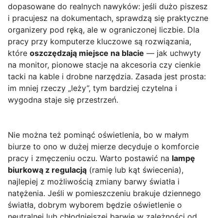
dopasowane do realnych nawyków: jeśli dużo piszesz
i pracujesz na dokumentach, sprawdzą się praktyczne
organizery pod ręką, ale w ograniczonej liczbie. Dla
pracy przy komputerze kluczowe są rozwiązania,
które
oszczędzają miejsce na blacie
— jak uchwyty
na monitor, pionowe stacje na akcesoria czy cienkie
tacki na kable i drobne narzędzia. Zasada jest prosta:
im mniej rzeczy „leży”, tym bardziej czytelna i
wygodna staje się przestrzeń.
Nie można też pominąć oświetlenia, bo w małym
biurze to ono w dużej mierze decyduje o komforcie
pracy i zmęczeniu oczu. Warto postawić na
lampę
biurkową z regulacją
(ramię lub kąt świecenia),
najlepiej z możliwością zmiany barwy światła i
natężenia. Jeśli w pomieszczeniu brakuje dziennego
światła, dobrym wyborem będzie oświetlenie o
neutralnej lub chłodniejszej barwie w zależności od