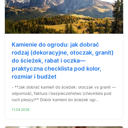
Kamienie do ogrodu: jak dobrać
rodzaj (dekoracyjne, otoczak, granit)
do ścieżek, rabat i oczka—
praktyczna checklista pod kolor,
rozmiar i budżet
- **Jak dobrać kamień do ścieżek: otoczak vs granit —
odporność, faktura i bezpieczeństwo (checklista pod
ruch pieszy)** Dobór kamieni do ścieżek ogr...
11.04.2026