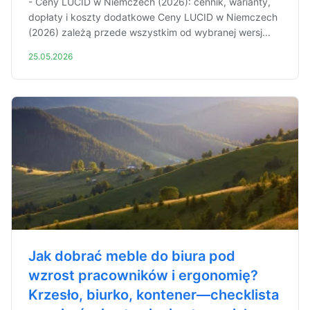
- Ceny LUCID w Niemczech (2026): cennik, warianty,
dopłaty i koszty dodatkowe Ceny LUCID w Niemczech
(2026) zależą przede wszystkim od wybranej wersj...
25.05.2026
Jak dobrać meble do biura pod
wzrost pracowników i ergonomię?
Krzesło, biurko, kontener—checklista