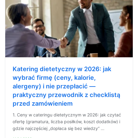
Katering dietetyczny w 2026: jak
wybrać firmę (ceny, kalorie,
alergeny) i nie przepłacić —
praktyczny przewodnik z checklistą
przed zamówieniem
1. Ceny w cateringu dietetycznym w 2026: jak czytać
ofertę (gramatura, liczba posiłków, koszt dodatków) i
gdzie najczęściej „dopłaca się bez wiedzy” ...