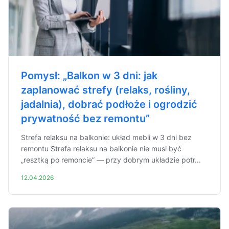
Pomysł: „Balkon w 3 dni: jak
zaplanować strefy (relaks, rośliny,
jadalnia), dobrać podłoże i ogrodzić
prywatność bez remontu”
Strefa relaksu na balkonie: układ mebli w 3 dni bez
remontu Strefa relaksu na balkonie nie musi być
„resztką po remoncie” — przy dobrym układzie potr...
12.04.2026