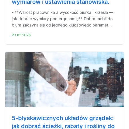
wymiarów i ustawienia stanowiska.
- **Wzrost pracownika a wysokość biurka i krzesła —
jak dobrać wymiary pod ergonomię** Dobór mebli do
biura zaczyna się od jednego kluczowego paramet...
23.05.2026
5-błyskawicznych układów grządek:
jak dobrać ścieżki, rabaty i rośliny do