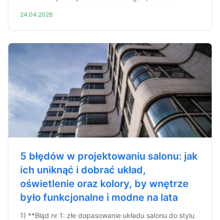
24.04.2026
5 błędów w projektowaniu salonu: jak
ich uniknąć i dobrać układ,
oświetlenie oraz kolory, by wnętrze
było funkcjonalne i modne na lata
1) **Błąd nr 1: złe dopasowanie układu salonu do stylu