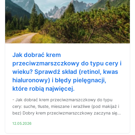
Jak dobrać krem
przeciwzmarszczkowy do typu cery i
wieku? Sprawdź skład (retinol, kwas
hialuronowy) i błędy pielęgnacji,
które robią najwięcej.
- Jak dobrać krem przeciwzmarszczkowy do typu
cery: suche, tłuste, mieszane i wrażliwe (pod makijaż i
bez) Dobry krem przeciwzmarszczkowy zaczyna się...
12.05.2026