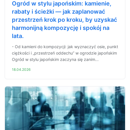
Ogród w stylu japońskim: kamienie,
rabaty i ścieżki — jak zaplanować
przestrzeń krok po kroku, by uzyskać
harmonijną kompozycję i spokój na
lata.
- Od kamieni do kompozycji: jak wyznaczyć osie, punkt
ciężkości i „przestrzeń oddechu” w ogrodzie japońskim
Ogród w stylu japońskim zaczyna się zanim...
18.04.2026