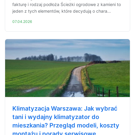
fakturę i rodzaj podłoża Ścieżki ogrodowe z kamieni to
jeden z tych elementów, które decydują o chara...
07.04.2026
Klimatyzacja Warszawa: Jak wybrać
tani i wydajny klimatyzator do
mieszkania? Przegląd modeli, koszty
montażu i porady serwisowe