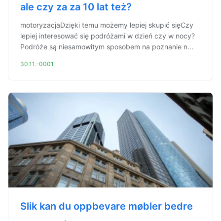
ale czy za za 10 lat też?
motoryzacjaDzięki temu możemy lepiej skupić sięCzy
lepiej interesować się podróżami w dzień czy w nocy?
Podróże są niesamowitym sposobem na poznanie n...
30.11.-0001
Slik kan du oppbevare møbler bedre