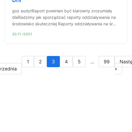
Dni
goz audytRaport powinien być klarowny zrozumiały
dlaRadzimy jak sporządzać raporty oddziaływania na
środowisko skuteczniej Raporty oddziaływania na śr...
30.11.-0001
1
2
3
4
5
...
99
Nast
rzednia
»