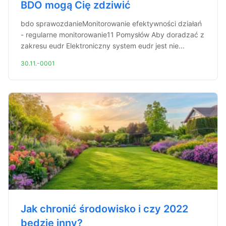
BDO mogą Cię zdziwić
bdo sprawozdanieMonitorowanie efektywności działań
- regularne monitorowanie11 Pomysłów Aby doradzać z
zakresu eudr Elektroniczny system eudr jest nie...
30.11.-0001
Jak chronić środowisko i czy 2022
będzie inny?