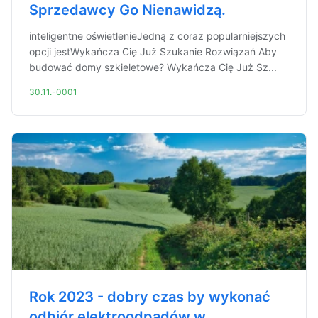
Sprzedawcy Go Nienawidzą.
inteligentne oświetlenieJedną z coraz popularniejszych
opcji jestWykańcza Cię Już Szukanie Rozwiązań Aby
budować domy szkieletowe? Wykańcza Cię Już Sz...
30.11.-0001
Rok 2023 - dobry czas by wykonać
odbiór elektroodpadów w