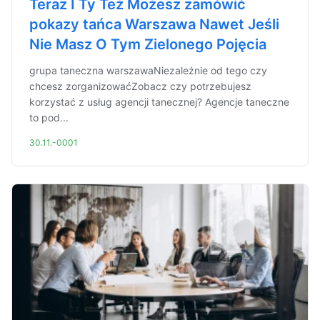
Teraz I Ty Też Możesz zamówić
pokazy tańca Warszawa Nawet Jeśli
Nie Masz O Tym Zielonego Pojęcia
grupa taneczna warszawaNiezależnie od tego czy
chcesz zorganizowaćZobacz czy potrzebujesz
korzystać z usług agencji tanecznej? Agencje taneczne
to pod...
30.11.-0001