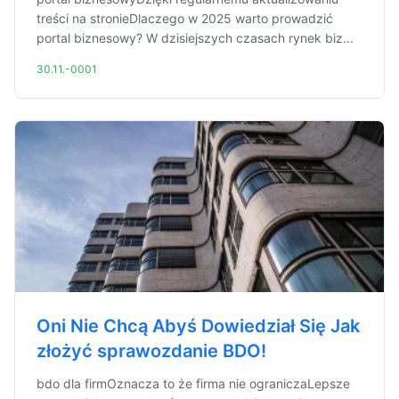
treści na stronieDlaczego w 2025 warto prowadzić
portal biznesowy? W dzisiejszych czasach rynek biz...
30.11.-0001
Oni Nie Chcą Abyś Dowiedział Się Jak
złożyć sprawozdanie BDO!
bdo dla firmOznacza to że firma nie ograniczaLepsze