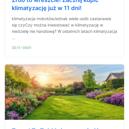
Zrób to wreszcie! Zacznij kupić
klimatyzację już w 11 dni!
klimatyzacja mokotówJednak wiele osób zastanawia
się czyCzy można inwestować w klimatyzację w
niedzielę nie handlową? W ostatnich latach klimatyzacja
...
30.11.-0001