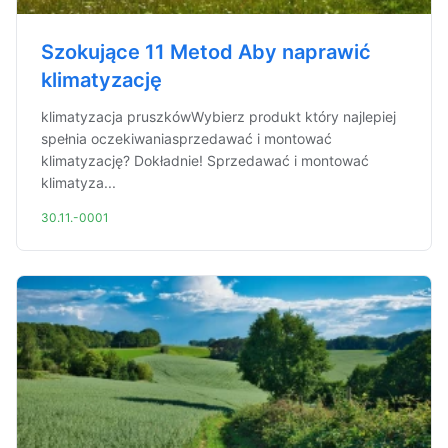
Szokujące 11 Metod Aby naprawić
klimatyzację
klimatyzacja pruszkówWybierz produkt który najlepiej
spełnia oczekiwaniasprzedawać i montować
klimatyzację? Dokładnie! Sprzedawać i montować
klimatyza...
30.11.-0001