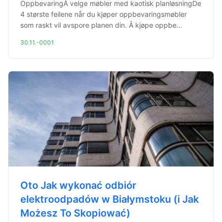
OppbevaringÅ velge møbler med kaotisk planløsningDe
4 største feilene når du kjøper oppbevaringsmøbler
som raskt vil avspore planen din. Å kjøpe oppbe...
30.11.-0001
Oto Jak wykonać odbiór
elektroodpadów w Białymstoku (i Jak
Możesz To Skopiować)