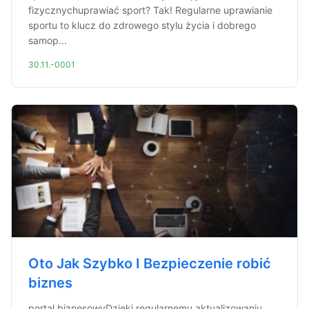
fizycznychuprawiać sport? Tak! Regularne uprawianie
sportu to klucz do zdrowego stylu życia i dobrego
samop...
30.11.-0001
Oto Jak Szybko I Bezpieczenie robić
biznes
portal biznesowyDzięki regularnemu aktualizowaniu