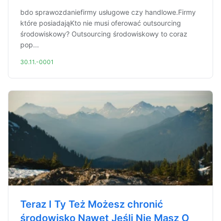
bdo sprawozdaniefirmy usługowe czy handlowe.Firmy
które posiadająKto nie musi oferować outsourcing
środowiskowy? Outsourcing środowiskowy to coraz
pop...
30.11.-0001
Teraz I Ty Też Możesz chronić
środowisko Nawet Jeśli Nie Masz O