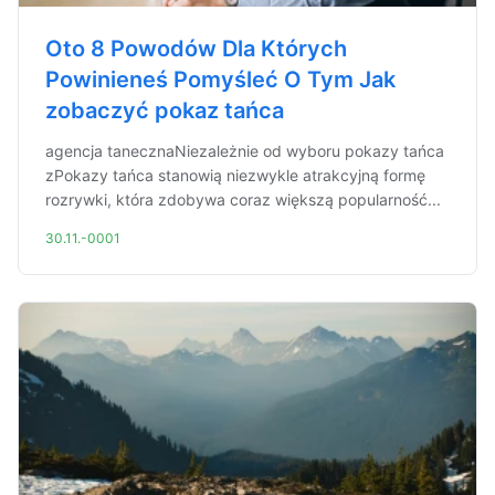
Oto 8 Powodów Dla Których
Powinieneś Pomyśleć O Tym Jak
zobaczyć pokaz tańca
agencja tanecznaNiezależnie od wyboru pokazy tańca
zPokazy tańca stanowią niezwykle atrakcyjną formę
rozrywki, która zdobywa coraz większą popularność...
30.11.-0001