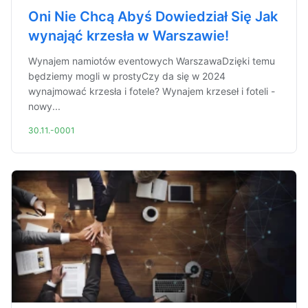
Oni Nie Chcą Abyś Dowiedział Się Jak
wynająć krzesła w Warszawie!
Wynajem namiotów eventowych WarszawaDzięki temu
będziemy mogli w prostyCzy da się w 2024
wynajmować krzesła i fotele? Wynajem krzeseł i foteli -
nowy...
30.11.-0001