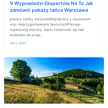
9 Wypowiedzi Ekspertów Na To Jak
zamówić pokazy tańca Warszawa
pokazy samby warszawaWspółpraca z nieznanymi
oraz nieprzygotowanymi tancerzamiPlanując
organizację imprezy, warto zastanowić się nad
dodaniem do progr...
30.11.-0001