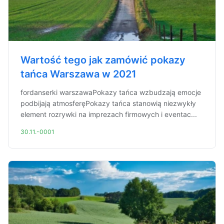
Wartość tego jak zamówić pokazy
tańca Warszawa w 2021
fordanserki warszawaPokazy tańca wzbudzają emocje
podbijają atmosferęPokazy tańca stanowią niezwykły
element rozrywki na imprezach firmowych i eventac...
30.11.-0001