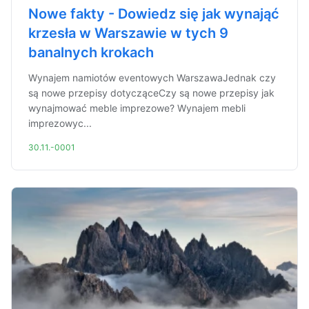
Nowe fakty - Dowiedz się jak wynająć
krzesła w Warszawie w tych 9
banalnych krokach
Wynajem namiotów eventowych WarszawaJednak czy
są nowe przepisy dotycząceCzy są nowe przepisy jak
wynajmować meble imprezowe? Wynajem mebli
imprezowyc...
30.11.-0001