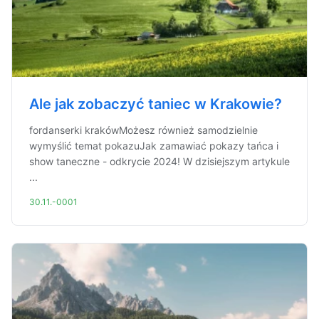
Ale jak zobaczyć taniec w Krakowie?
fordanserki krakówMożesz również samodzielnie
wymyślić temat pokazuJak zamawiać pokazy tańca i
show taneczne - odkrycie 2024! W dzisiejszym artykule
...
30.11.-0001