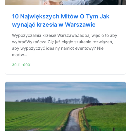
10 Największych Mitów O Tym Jak
wynająć krzesła w Warszawie
Wypożyczalnia krzeseł WarszawaZadbaj więc o to aby
wybraćWykańcza Cię już ciągłe szukanie rozwiązań,
aby wypożyczyć idealny namiot eventowy? Nie
martw...
30.11.-0001