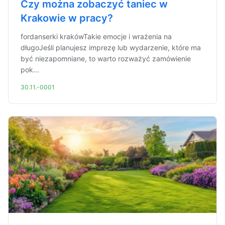
Czy można zobaczyć taniec w
Krakowie w pracy?
fordanserki krakówTakie emocje i wrażenia na
długoJeśli planujesz imprezę lub wydarzenie, które ma
być niezapomniane, to warto rozważyć zamówienie
pok...
30.11.-0001