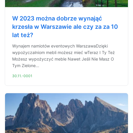
W 2023 można dobrze wynająć
krzesła w Warszawie ale czy za za 10
lat też?
Wynajem namiotów eventowych WarszawaDzięki
wypożyczalniom mebli możesz mieć wTeraz I Ty Też
Możesz wypożyczyć meble Nawet Jeśli Nie Masz O
Tym Zielone...
30.11.-0001