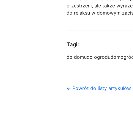
przestrzeni, ale także wyraz
do relaksu w domowym zacis
Tagi:
do domu
do ogrodu
dom
ogró
← Powrót do listy artykułów