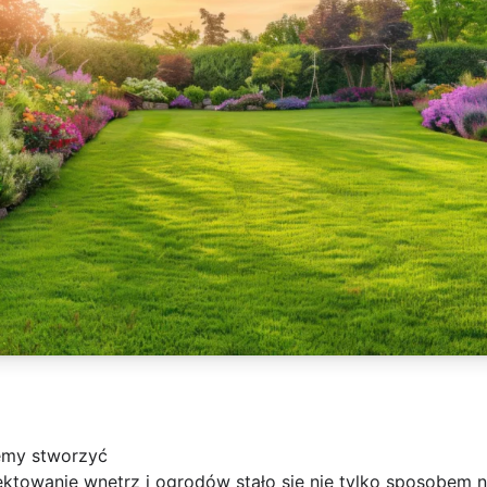
emy stworzyć
ektowanie wnętrz i ogrodów stało się nie tylko sposobem n