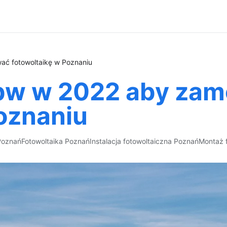
ć fotowoltaikę w Poznaniu
bw w 2022 aby za
oznaniu
Poznań
Fotowoltaika Poznań
Instalacja fotowoltaiczna Poznań
Montaż f