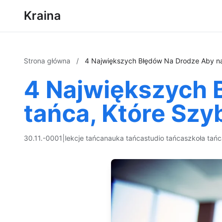
Kraina
Strona główna
/
4 Największych Błędów Na Drodze Aby nau
4 Największych 
tańca, Które Szy
30.11.-0001
|
lekcje tańca
nauka tańca
studio tańca
szkoła tań