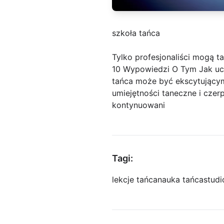
szkoła tańca
Tylko profesjonaliści mogą t
10 Wypowiedzi O Tym Jak ucz
tańca może być ekscytującym
umiejętności taneczne i czer
kontynuowani
Tagi:
lekcje tańca
nauka tańca
studi