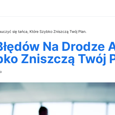
czyć się tańca, Które Szybko Zniszczą Twój Plan.
Błędów Na Drodze A
bko Zniszczą Twój P
ca