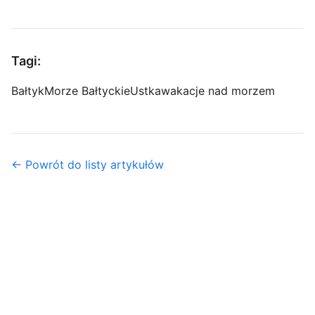
Tagi:
Bałtyk
Morze Bałtyckie
Ustka
wakacje nad morzem
← Powrót do listy artykułów