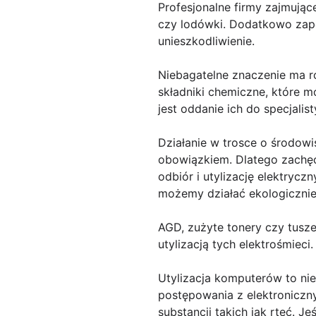
Profesjonalne firmy zajmujące
czy lodówki. Dodatkowo zape
unieszkodliwienie.
Niebagatelne znaczenie ma ró
składniki chemiczne, które m
jest oddanie ich do specjali
Działanie w trosce o środow
obowiązkiem. Dlatego zachęca
odbiór i utylizację elektrycz
możemy działać ekologicznie 
AGD, zużyte tonery czy tusze
utylizacją tych elektrośmieci.
Utylizacja komputerów to nie
postępowania z elektroniczn
substancji takich jak rtęć. 