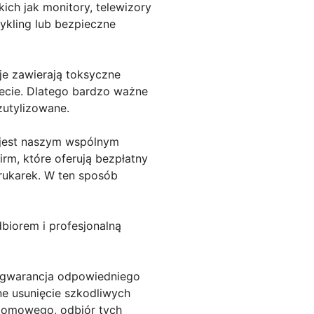
ich jak monitory, telewizory
ykling lub bezpieczne
je zawierają toksyczne
necie. Dlatego bardzo ważne
zutylizowane.
w jest naszym wspólnym
rm, które oferują bezpłatny
drukarek. W ten sposób
dbiorem i profesjonalną
e gwarancja odpowiedniego
e usunięcie szkodliwych
a domowego, odbiór tych