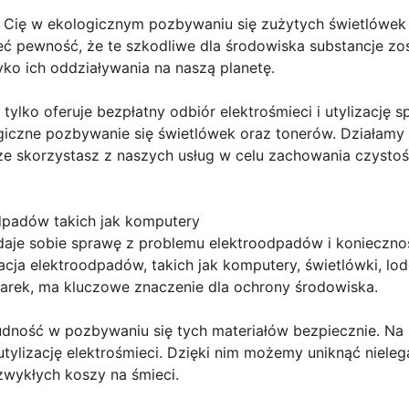
Cię w ekologicznym pozbywaniu się zużytych świetlówek 
ć pewność, że te szkodliwe dla środowiska substancje zo
yko ich oddziaływania na naszą planetę.
ie tylko oferuje bezpłatny odbiór elektrośmieci i utylizację
ogiczne pozbywanie się świetlówek oraz tonerów. Działamy
 że skorzystasz z naszych usług w celu zachowania czysto
odpadów takich jak komputery
daje sobie sprawę z problemu elektroodpadów i konieczno
zacja elektroodpadów, takich jak komputery, świetlówki, lo
karek, ma kluczowe znaczenie dla ochrony środowiska.
dność w pozbywaniu się tych materiałów bezpiecznie. Na s
 utylizację elektrośmieci. Dzięki nim możemy uniknąć niele
zwykłych koszy na śmieci.