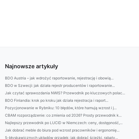
Najnowsze artykuły
BDO Austria – jak wdrożyć raportowanie, rejestrację i obowią...
BDO w Szwecji: jak działa rejestr producentów i raportowanie...
Jak czytać sprawozdania NWIS? Przewodnik po kluczowych polac...
BDO Finlandia: krok po kroku jak działa rejestracja i raport...
Pozycjonowanie w Rybniku: 10 błędów, które hamują wzrost i j...
CBAM rozporządzenie: co zmienia od 2026? Prosty przewodnik k...
Najlepszy przewodnik po LUCID w Niemczech: ceny, dostępność,...
Jak dobrać meble do biura pod wzrost pracowników i ergonomię...
5-błyskawicznych układów grządek: jak dobrać ścieżki, rabaty...