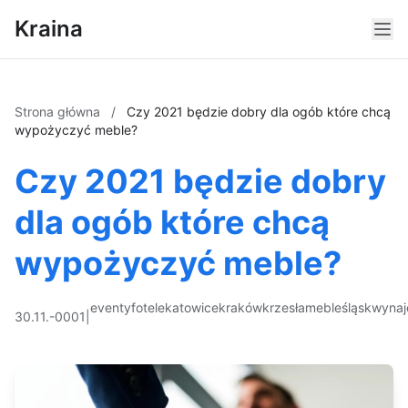
Kraina
Strona główna
/
Czy 2021 będzie dobry dla ogób które chcą
wypożyczyć meble?
Czy 2021 będzie dobry
dla ogób które chcą
wypożyczyć meble?
eventy
fotele
katowice
kraków
krzesła
meble
śląsk
wyna
30.11.-0001
|