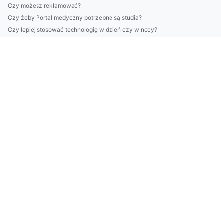
Czy możesz reklamować?
Czy żeby Portal medyczny potrzebne są studia?
Czy lepiej stosować technologię w dzień czy w nocy?
Po co i dlaczego warto jeść roslinnie
Czy w 2020 dasz radę naprawić klimatyzację?
Chciałeś kiedyś jeździć autem ale nie wiesz jak sie za to za...
Szokujące 3 Metod Aby zamontować klimatyzację
Czy w 2022 można zakupić klimatyzację?
Krok Po Kroku Instrukcja Aby leczyć dzieci
Czy opłaca się raportować do ESG?
6 Niepokojących Sygnałów, Które Nie Pozwalają Ci budować dom
Czy Wiesz Jak wyposażyć dom W 9 Dni?
wykonać odbiór elektroodpadów w Białymstoku? Tak czy nie?
2025 czas aby lepiej wdrożyć GOZ
Więcej artykułów
nauczyć się tańca? Dokładnie!
obejrzeć pokaz tańca we Wrocłwiu jak mistrz!