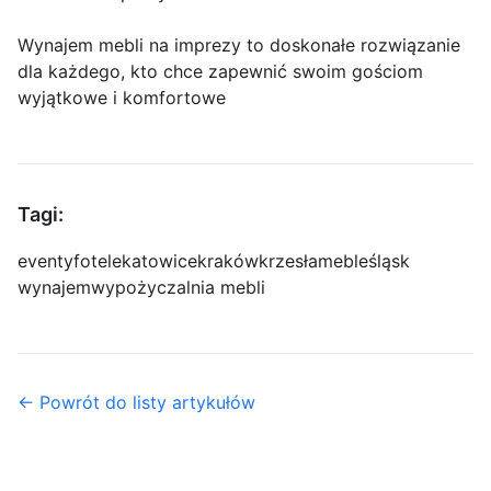
Wynajem mebli na imprezy to doskonałe rozwiązanie
dla każdego, kto chce zapewnić swoim gościom
wyjątkowe i komfortowe
Tagi:
eventy
fotele
katowice
kraków
krzesła
meble
śląsk
wynajem
wypożyczalnia mebli
← Powrót do listy artykułów