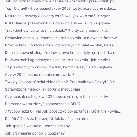
Jak rozpoznać prawdziwie naturalne kosmetyki: przewodnik po ...
Top 10 cruelty-free kosmetyków 2026: testy, bezpieczne skład...
Naturalne kosmetyki do cery wrażliwej: jak wybierać, których...
BDO Irlandia: przewodnik dla polskich firm — usługi księgowe...
Trackdéchets: co to jest i jak działa? Praktyczny poradnik d...
Odnawianie mebli kuchennych krok po kroku: malowanie frontów...
Krok po kroku: budowa mebli ogrodowych z palet — plan, narzę...
Kompleksowa obsługa środowiskowa firm: audyty, gospodarka od...
Budowa mebli ogrodowych z palet: krok po kroku, jak zrobić t...
10 praktycznych kroków dla firm, by zmniejszyć ślad węglowy:...
Czy w 2022 można chronić środowisko?
Zwykły Chłopak Chciał chłodzić co2. Przypadkowo Odkrył 1 Dzi...
Sprawdzone metody jak portal o medycynie
Czy sposób na to jak w 2024 obsłużyć esg w firmie jest łatw...
Dlaczego warto złożyć sprawozdanie BDO?
7 Wypowiedzi O Tym Jak zobaczyć pokaz tańca, Które Nie Powin...
Daj Mi 7 Dni A Ja Pokażę Ci Jak latać samolotem
Jak spędzić wakacje - ważne zmiany
Jak przyjemnie odnowić boazerię?