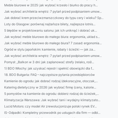
Meble biurowe w 2025: jak wybrać krzesło i biurko do pracy h...
Jak wybrać architekta wnętrz: 7 pytań przed podpisaniem umow...
Jak dobrać krem przeciwzmarszczkowy do typu cery i wieku? Sp...
Loty do Glasgow: porównaj najtańsze bilety, najlepsze lotnis...
5 błędów w projektowaniu salonu: jak ich uniknąć i dobrać uk...
Jak wybrać meble biurowe do małego biura: ergonomia, układ s...
Jak wybrać meble biurowe do małego biura? 7 zasad: ergonomia...
Ogród w stylu japońskim: kamienie, rabaty i ścieżki — jak za...
Jak wybrać architekta wnętrz: 7 pytań przed podpisaniem umow...
Pomysł: „Balkon w 3 dni: jak zaplanować strefy (relaks, rośl...
1) BDO Włochy: jak uzyskać rejestr i spełnić obowiązki dla f...
18. BDO Bułgaria: FAQ – najczęstsze pytania przedsiębiorców
Kamienie do ogrodu: jak dobrać rodzaj (dekoracyjne, otoczak,...
Katering dietetyczny w 2026: jak wybrać firmę (ceny, kalorie...
5 pomysłów na kamienie do ogrodu: dobierz rodzaj do ścieżek,...
Klimatyzacja Warszawa: Jak wybrać tani i wydajny klimatyzato...
Lucid Motors: czy model Air zrewolucjonizuje polski rynek EV...
IS-Odpadki: Kompletny przewodnik po usługach dla firm — odbi...