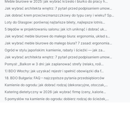
Meble biurowe w 2025: jak wybrać krzesło i biurko do pracy h...
Jak wybrać architekta wnętrz: 7 pytań przed podpisaniem umow...
Jak dobrać krem przeciwzmarszczkowy do typu cery i wieku? Sp...
Loty do Glasgow: porównaj najtańsze bilety, najlepsze lotnis...
5 błędów w projektowaniu salonu: jak ich uniknąć i dobrać uk...
Jak wybrać meble biurowe do małego biura: ergonomia, układ s...
Jak wybrać meble biurowe do małego biura? 7 zasad: ergonomia...
Ogród w stylu japońskim: kamienie, rabaty i ścieżki — jak za...
Jak wybrać architekta wnętrz: 7 pytań przed podpisaniem umow...
Pomysł: „Balkon w 3 dni: jak zaplanować strefy (relaks, rośl...
1) BDO Włochy: jak uzyskać rejestr i spełnić obowiązki dla f...
18. BDO Bułgaria: FAQ – najczęstsze pytania przedsiębiorców
Kamienie do ogrodu: jak dobrać rodzaj (dekoracyjne, otoczak,...
Katering dietetyczny w 2026: jak wybrać firmę (ceny, kalorie...
5 pomysłów na kamienie do ogrodu: dobierz rodzaj do ścieżek,...
Klimatyzacja Warszawa: Jak wybrać tani i wydajny klimatyzato...
Lucid Motors: czy model Air zrewolucjonizuje polski rynek EV...
IS-Odpadki: Kompletny przewodnik po usługach dla firm — odbi...
Jak rozpoznać prawdziwie naturalne kosmetyki: przewodnik po ...