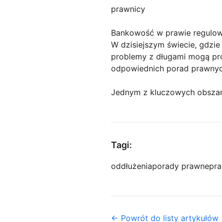
prawnicy
Bankowość w prawie regulow
W dzisiejszym świecie, gdzie
problemy z długami mogą pr
odpowiednich porad prawnych
Jednym z kluczowych obszar
Tagi:
oddłużenia
porady prawne
pra
← Powrót do listy artykułów