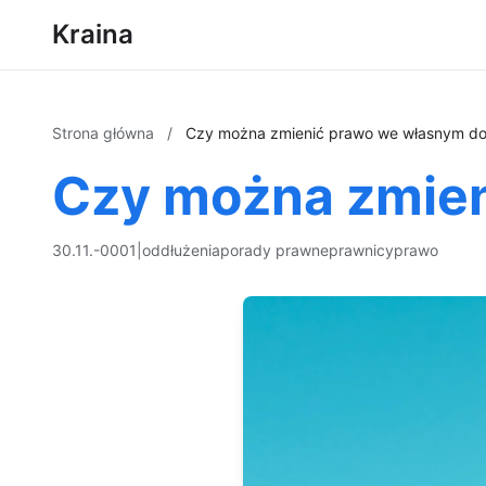
Kraina
Strona główna
/
Czy można zmienić prawo we własnym d
Czy można zmie
30.11.-0001
|
oddłużenia
porady prawne
prawnicy
prawo