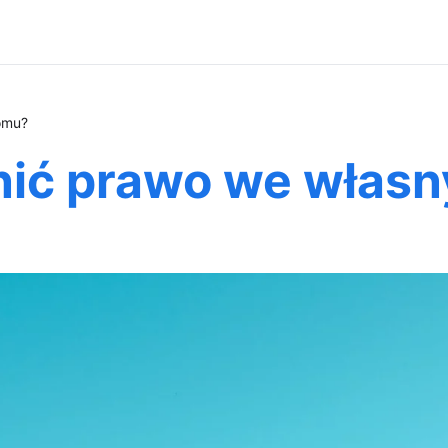
omu?
nić prawo we włas