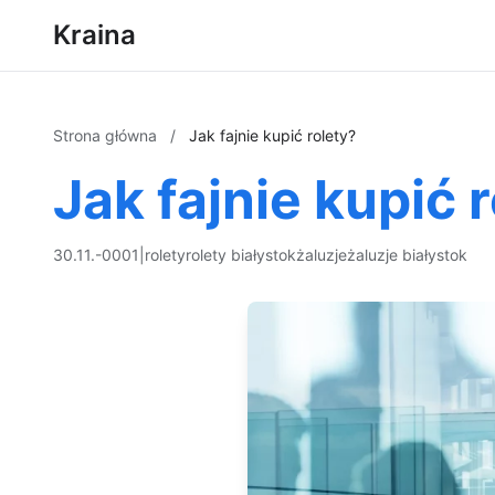
Kraina
Strona główna
/
Jak fajnie kupić rolety?
Jak fajnie kupić 
30.11.-0001
|
rolety
rolety białystok
żaluzje
żaluzje białystok