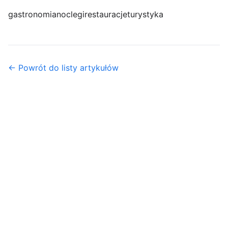
gastronomia
noclegi
restauracje
turystyka
← Powrót do listy artykułów