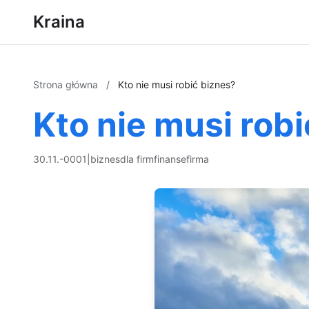
Kraina
Strona główna
/
Kto nie musi robić biznes?
Kto nie musi rob
30.11.-0001
|
biznes
dla firm
finanse
firma