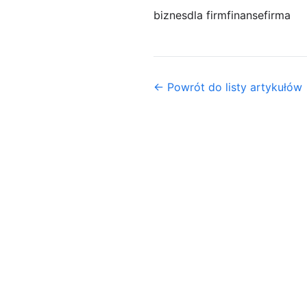
biznes
dla firm
finanse
firma
← Powrót do listy artykułów