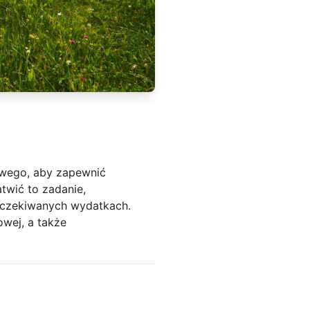
owego, aby zapewnić
wić to zadanie,
oczekiwanych wydatkach.
owej, a także