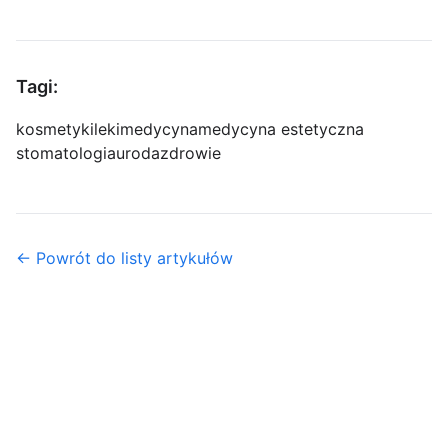
Tagi:
kosmetyki
leki
medycyna
medycyna estetyczna
stomatologia
uroda
zdrowie
← Powrót do listy artykułów