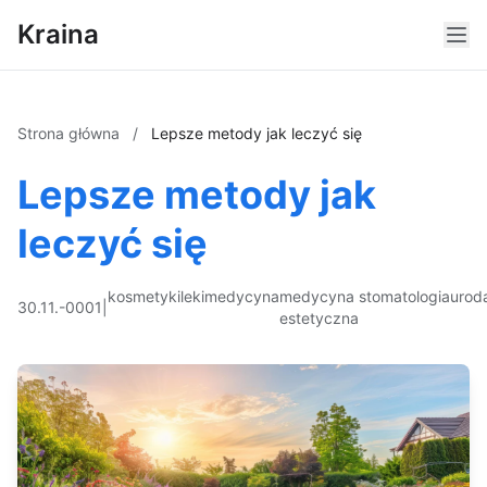
Kraina
Strona główna
/
Lepsze metody jak leczyć się
Lepsze metody jak
leczyć się
kosmetyki
leki
medycyna
medycyna
stomatologia
urod
30.11.-0001
|
estetyczna