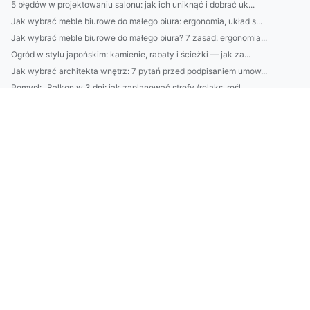
5 błędów w projektowaniu salonu: jak ich uniknąć i dobrać uk...
Jak wybrać meble biurowe do małego biura: ergonomia, układ s...
Jak wybrać meble biurowe do małego biura? 7 zasad: ergonomia...
Ogród w stylu japońskim: kamienie, rabaty i ścieżki — jak za...
Jak wybrać architekta wnętrz: 7 pytań przed podpisaniem umow...
Pomysł: „Balkon w 3 dni: jak zaplanować strefy (relaks, rośl...
1) BDO Włochy: jak uzyskać rejestr i spełnić obowiązki dla f...
18. BDO Bułgaria: FAQ – najczęstsze pytania przedsiębiorców
Kamienie do ogrodu: jak dobrać rodzaj (dekoracyjne, otoczak,...
Katering dietetyczny w 2026: jak wybrać firmę (ceny, kalorie...
5 pomysłów na kamienie do ogrodu: dobierz rodzaj do ścieżek,...
Klimatyzacja Warszawa: Jak wybrać tani i wydajny klimatyzato...
Lucid Motors: czy model Air zrewolucjonizuje polski rynek EV...
IS-Odpadki: Kompletny przewodnik po usługach dla firm — odbi...
Jak rozpoznać prawdziwie naturalne kosmetyki: przewodnik po ...
Top 10 cruelty-free kosmetyków 2026: testy, bezpieczne skład...
Naturalne kosmetyki do cery wrażliwej: jak wybierać, których...
BDO Irlandia: przewodnik dla polskich firm — usługi księgowe...
Trackdéchets: co to jest i jak działa? Praktyczny poradnik d...