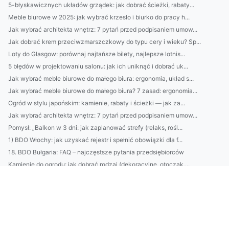
5-błyskawicznych układów grządek: jak dobrać ścieżki, rabaty...
Meble biurowe w 2025: jak wybrać krzesło i biurko do pracy h...
Jak wybrać architekta wnętrz: 7 pytań przed podpisaniem umow...
Jak dobrać krem przeciwzmarszczkowy do typu cery i wieku? Sp...
Loty do Glasgow: porównaj najtańsze bilety, najlepsze lotnis...
5 błędów w projektowaniu salonu: jak ich uniknąć i dobrać uk...
Jak wybrać meble biurowe do małego biura: ergonomia, układ s...
Jak wybrać meble biurowe do małego biura? 7 zasad: ergonomia...
Ogród w stylu japońskim: kamienie, rabaty i ścieżki — jak za...
Jak wybrać architekta wnętrz: 7 pytań przed podpisaniem umow...
Pomysł: „Balkon w 3 dni: jak zaplanować strefy (relaks, rośl...
1) BDO Włochy: jak uzyskać rejestr i spełnić obowiązki dla f...
18. BDO Bułgaria: FAQ – najczęstsze pytania przedsiębiorców
Kamienie do ogrodu: jak dobrać rodzaj (dekoracyjne, otoczak,...
Katering dietetyczny w 2026: jak wybrać firmę (ceny, kalorie...
5 pomysłów na kamienie do ogrodu: dobierz rodzaj do ścieżek,...
Klimatyzacja Warszawa: Jak wybrać tani i wydajny klimatyzato...
Lucid Motors: czy model Air zrewolucjonizuje polski rynek EV...
IS-Odpadki: Kompletny przewodnik po usługach dla firm — odbi...