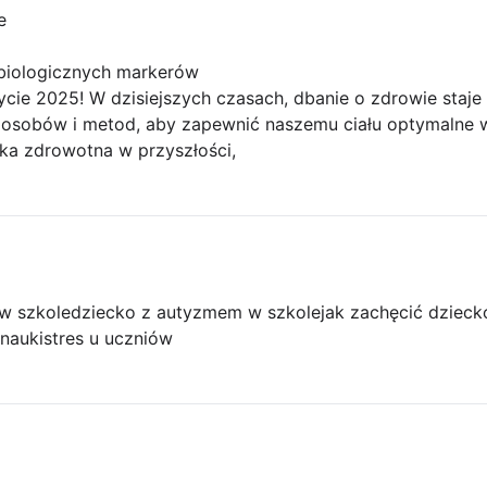
e
i biologicznych markerów
cie 2025! W dzisiejszych czasach, dbanie o zdrowie staje s
osobów i metod, aby zapewnić naszemu ciału optymalne w
eka zdrowotna w przyszłości,
w szkole
dziecko z autyzmem w szkole
jak zachęcić dzieck
nauki
stres u uczniów