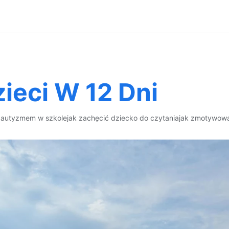
zieci W 12 Dni
 autyzmem w szkole
jak zachęcić dziecko do czytania
jak zmotywowa