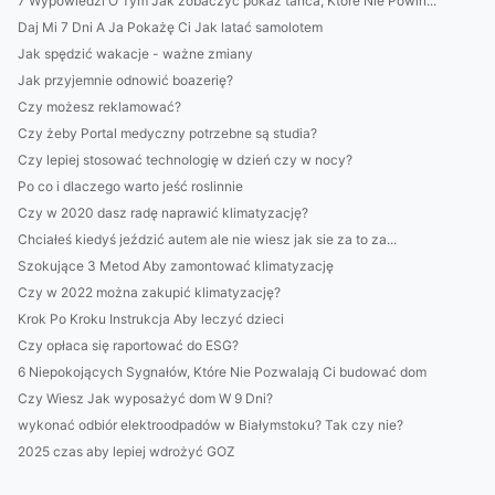
7 Wypowiedzi O Tym Jak zobaczyć pokaz tańca, Które Nie Powin...
Daj Mi 7 Dni A Ja Pokażę Ci Jak latać samolotem
Jak spędzić wakacje - ważne zmiany
Jak przyjemnie odnowić boazerię?
Czy możesz reklamować?
Czy żeby Portal medyczny potrzebne są studia?
Czy lepiej stosować technologię w dzień czy w nocy?
Po co i dlaczego warto jeść roslinnie
Czy w 2020 dasz radę naprawić klimatyzację?
Chciałeś kiedyś jeździć autem ale nie wiesz jak sie za to za...
Szokujące 3 Metod Aby zamontować klimatyzację
Czy w 2022 można zakupić klimatyzację?
Krok Po Kroku Instrukcja Aby leczyć dzieci
Czy opłaca się raportować do ESG?
6 Niepokojących Sygnałów, Które Nie Pozwalają Ci budować dom
Czy Wiesz Jak wyposażyć dom W 9 Dni?
wykonać odbiór elektroodpadów w Białymstoku? Tak czy nie?
2025 czas aby lepiej wdrożyć GOZ