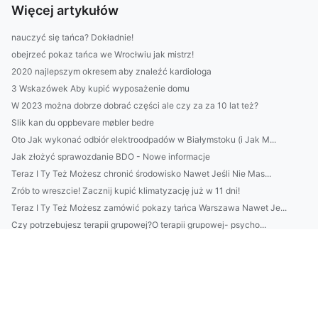
Więcej artykułów
nauczyć się tańca? Dokładnie!
obejrzeć pokaz tańca we Wrocłwiu jak mistrz!
2020 najlepszym okresem aby znaleźć kardiologa
3 Wskazówek Aby kupić wyposażenie domu
W 2023 można dobrze dobrać części ale czy za za 10 lat też?
Slik kan du oppbevare møbler bedre
Oto Jak wykonać odbiór elektroodpadów w Białymstoku (i Jak M...
Jak złożyć sprawozdanie BDO - Nowe informacje
Teraz I Ty Też Możesz chronić środowisko Nawet Jeśli Nie Mas...
Zrób to wreszcie! Zacznij kupić klimatyzację już w 11 dni!
Teraz I Ty Też Możesz zamówić pokazy tańca Warszawa Nawet Je...
Czy potrzebujesz terapii grupowej?O terapii grupowej- psycho...
Chciałeś kiedyś kupić sprzęt audio ale nie wiesz jak sie za ...
Szokujące 11 Metod Aby naprawić klimatyzację
Rok 2023 - dobry czas by wykonać odbiór elektroodpadów w Bia...
Czy można wdrożyć GOZ w swoim mieszkaniu?
Wartość tego jak raportować do ESG