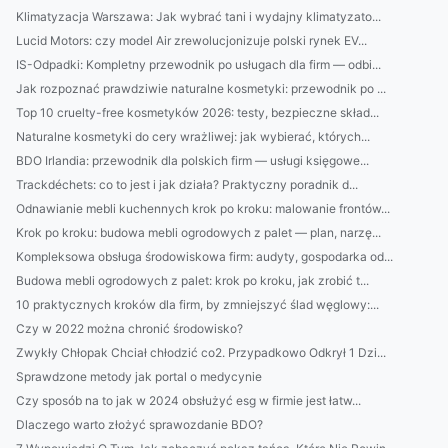
Klimatyzacja Warszawa: Jak wybrać tani i wydajny klimatyzato...
Lucid Motors: czy model Air zrewolucjonizuje polski rynek EV...
IS-Odpadki: Kompletny przewodnik po usługach dla firm — odbi...
Jak rozpoznać prawdziwie naturalne kosmetyki: przewodnik po ...
Top 10 cruelty-free kosmetyków 2026: testy, bezpieczne skład...
Naturalne kosmetyki do cery wrażliwej: jak wybierać, których...
BDO Irlandia: przewodnik dla polskich firm — usługi księgowe...
Trackdéchets: co to jest i jak działa? Praktyczny poradnik d...
Odnawianie mebli kuchennych krok po kroku: malowanie frontów...
Krok po kroku: budowa mebli ogrodowych z palet — plan, narzę...
Kompleksowa obsługa środowiskowa firm: audyty, gospodarka od...
Budowa mebli ogrodowych z palet: krok po kroku, jak zrobić t...
10 praktycznych kroków dla firm, by zmniejszyć ślad węglowy:...
Czy w 2022 można chronić środowisko?
Zwykły Chłopak Chciał chłodzić co2. Przypadkowo Odkrył 1 Dzi...
Sprawdzone metody jak portal o medycynie
Czy sposób na to jak w 2024 obsłużyć esg w firmie jest łatw...
Dlaczego warto złożyć sprawozdanie BDO?