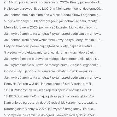
CBAM rozporządzenie: co zmienia od 2026? Prosty przewodnik k...
Najlepszy przewodnik po LUCID w Niemczech: ceny, dostępność,...
Jak dobrać meble do biura pod wzrost pracowników i ergonomię...
5-błyskawicznych układów grządek: jak dobrać ścieżki, rabaty...
Meble biurowe w 2025: jak wybrać krzesło i biurko do pracy h...
Jak wybrać architekta wnętrz: 7 pytań przed podpisaniem umow...
Jak dobrać krem przeciwzmarszczkowy do typu cery i wieku? Sp...
Loty do Glasgow: porównaj najtańsze bilety, najlepsze lotnis...
5 błędów w projektowaniu salonu: jak ich uniknąć i dobrać uk...
Jak wybrać meble biurowe do małego biura: ergonomia, układ s...
Jak wybrać meble biurowe do małego biura? 7 zasad: ergonomia...
Ogród w stylu japońskim: kamienie, rabaty i ścieżki — jak za...
Jak wybrać architekta wnętrz: 7 pytań przed podpisaniem umow...
Pomysł: „Balkon w 3 dni: jak zaplanować strefy (relaks, rośl...
1) BDO Włochy: jak uzyskać rejestr i spełnić obowiązki dla f...
18. BDO Bułgaria: FAQ – najczęstsze pytania przedsiębiorców
Kamienie do ogrodu: jak dobrać rodzaj (dekoracyjne, otoczak,...
Katering dietetyczny w 2026: jak wybrać firmę (ceny, kalorie...
5 pomysłów na kamienie do ogrodu: dobierz rodzaj do ścieżek,...