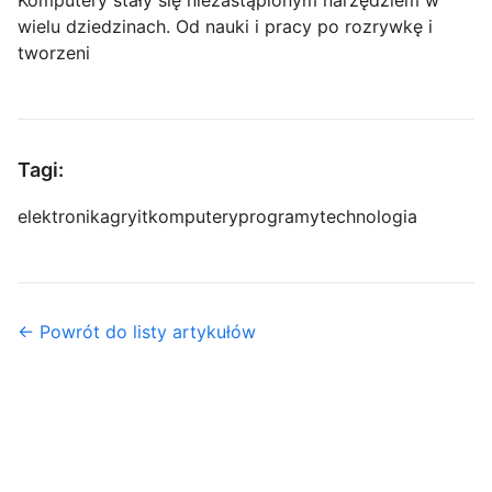
Komputery stały się niezastąpionym narzędziem w
wielu dziedzinach. Od nauki i pracy po rozrywkę i
tworzeni
Tagi:
elektronika
gry
it
komputery
programy
technologia
← Powrót do listy artykułów