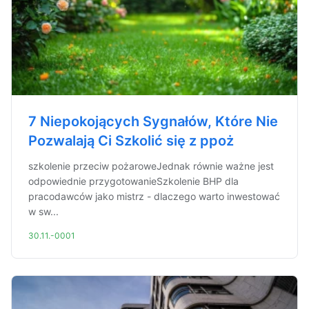
7 Niepokojących Sygnałów, Które Nie
Pozwalają Ci Szkolić się z ppoż
szkolenie przeciw pożaroweJednak równie ważne jest
odpowiednie przygotowanieSzkolenie BHP dla
pracodawców jako mistrz - dlaczego warto inwestować
w sw...
30.11.-0001