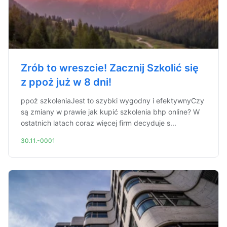
Zrób to wreszcie! Zacznij Szkolić się
z ppoż już w 8 dni!
ppoż szkoleniaJest to szybki wygodny i efektywnyCzy
są zmiany w prawie jak kupić szkolenia bhp online? W
ostatnich latach coraz więcej firm decyduje s...
30.11.-0001