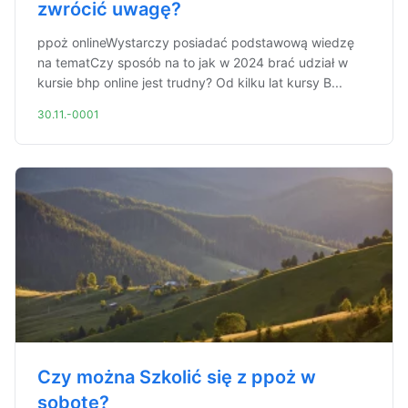
zwrócić uwagę?
ppoż onlineWystarczy posiadać podstawową wiedzę
na tematCzy sposób na to jak w 2024 brać udział w
kursie bhp online jest trudny? Od kilku lat kursy B...
30.11.-0001
Czy można Szkolić się z ppoż w
sobotę?