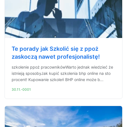
Te porady jak Szkolić się z ppoż
zaskoczą nawet profesjonalistę!
szkolenie ppoż pracownikówWarto jednak wiedzieć że
istnieją sposobyJak kupić szkolenia bhp online na sto
procent! Kupowanie szkoleń BHP online może b...
30.11.-0001