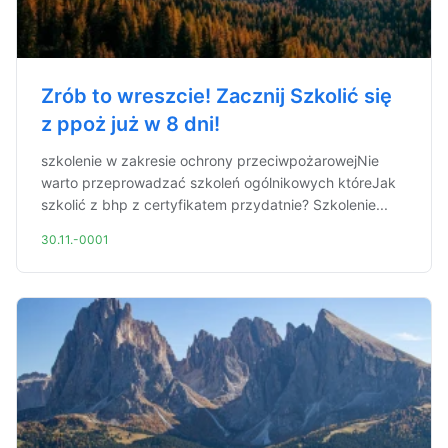
Zrób to wreszcie! Zacznij Szkolić się
z ppoż już w 8 dni!
szkolenie w zakresie ochrony przeciwpożarowejNie
warto przeprowadzać szkoleń ogólnikowych któreJak
szkolić z bhp z certyfikatem przydatnie? Szkolenie...
30.11.-0001