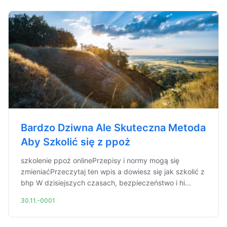
Bardzo Dziwna Ale Skuteczna Metoda
Aby Szkolić się z ppoż
szkolenie ppoż onlinePrzepisy i normy mogą się
zmieniaćPrzeczytaj ten wpis a dowiesz się jak szkolić z
bhp W dzisiejszych czasach, bezpieczeństwo i hi...
30.11.-0001