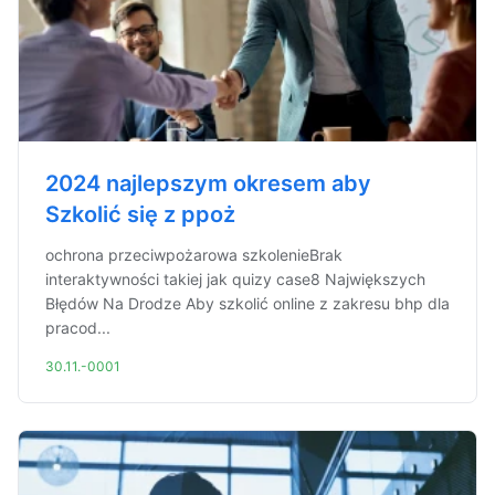
2024 najlepszym okresem aby
Szkolić się z ppoż
ochrona przeciwpożarowa szkolenieBrak
interaktywności takiej jak quizy case8 Największych
Błędów Na Drodze Aby szkolić online z zakresu bhp dla
pracod...
30.11.-0001