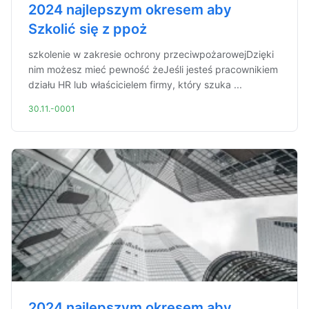
2024 najlepszym okresem aby
Szkolić się z ppoż
szkolenie w zakresie ochrony przeciwpożarowejDzięki
nim możesz mieć pewność żeJeśli jesteś pracownikiem
działu HR lub właścicielem firmy, który szuka ...
30.11.-0001
2024 najlepszym okresem aby