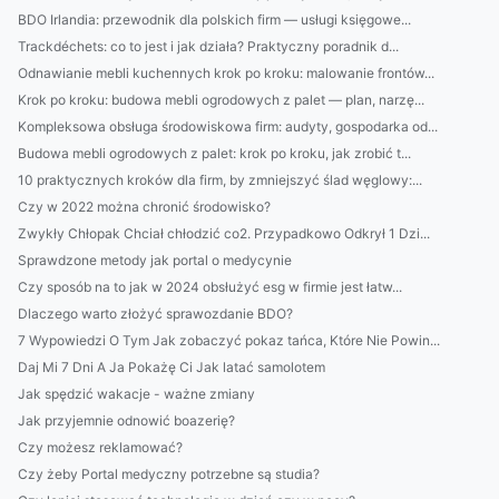
BDO Irlandia: przewodnik dla polskich firm — usługi księgowe...
Trackdéchets: co to jest i jak działa? Praktyczny poradnik d...
Odnawianie mebli kuchennych krok po kroku: malowanie frontów...
Krok po kroku: budowa mebli ogrodowych z palet — plan, narzę...
Kompleksowa obsługa środowiskowa firm: audyty, gospodarka od...
Budowa mebli ogrodowych z palet: krok po kroku, jak zrobić t...
10 praktycznych kroków dla firm, by zmniejszyć ślad węglowy:...
Czy w 2022 można chronić środowisko?
Zwykły Chłopak Chciał chłodzić co2. Przypadkowo Odkrył 1 Dzi...
Sprawdzone metody jak portal o medycynie
Czy sposób na to jak w 2024 obsłużyć esg w firmie jest łatw...
Dlaczego warto złożyć sprawozdanie BDO?
7 Wypowiedzi O Tym Jak zobaczyć pokaz tańca, Które Nie Powin...
Daj Mi 7 Dni A Ja Pokażę Ci Jak latać samolotem
Jak spędzić wakacje - ważne zmiany
Jak przyjemnie odnowić boazerię?
Czy możesz reklamować?
Czy żeby Portal medyczny potrzebne są studia?