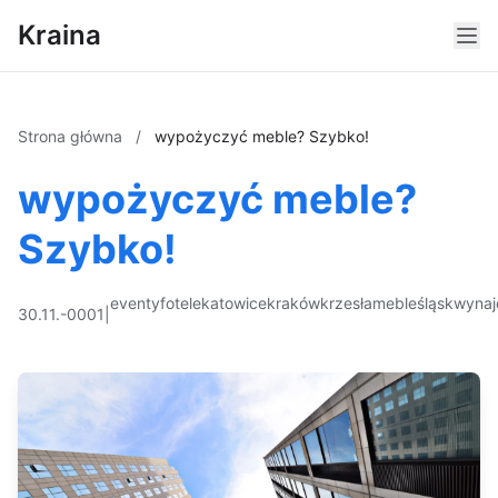
Kraina
Strona główna
/
wypożyczyć meble? Szybko!
wypożyczyć meble?
Szybko!
eventy
fotele
katowice
kraków
krzesła
meble
śląsk
wyna
30.11.-0001
|