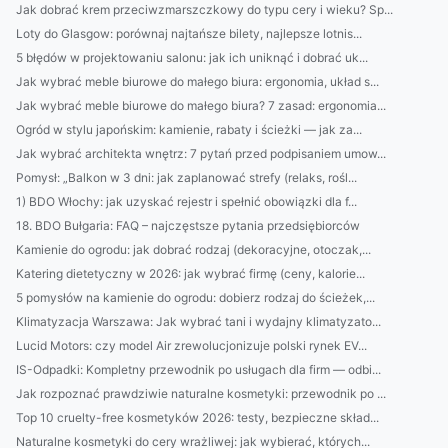
Jak dobrać krem przeciwzmarszczkowy do typu cery i wieku? Sp...
Loty do Glasgow: porównaj najtańsze bilety, najlepsze lotnis...
5 błędów w projektowaniu salonu: jak ich uniknąć i dobrać uk...
Jak wybrać meble biurowe do małego biura: ergonomia, układ s...
Jak wybrać meble biurowe do małego biura? 7 zasad: ergonomia...
Ogród w stylu japońskim: kamienie, rabaty i ścieżki — jak za...
Jak wybrać architekta wnętrz: 7 pytań przed podpisaniem umow...
Pomysł: „Balkon w 3 dni: jak zaplanować strefy (relaks, rośl...
1) BDO Włochy: jak uzyskać rejestr i spełnić obowiązki dla f...
18. BDO Bułgaria: FAQ – najczęstsze pytania przedsiębiorców
Kamienie do ogrodu: jak dobrać rodzaj (dekoracyjne, otoczak,...
Katering dietetyczny w 2026: jak wybrać firmę (ceny, kalorie...
5 pomysłów na kamienie do ogrodu: dobierz rodzaj do ścieżek,...
Klimatyzacja Warszawa: Jak wybrać tani i wydajny klimatyzato...
Lucid Motors: czy model Air zrewolucjonizuje polski rynek EV...
IS-Odpadki: Kompletny przewodnik po usługach dla firm — odbi...
Jak rozpoznać prawdziwie naturalne kosmetyki: przewodnik po ...
Top 10 cruelty-free kosmetyków 2026: testy, bezpieczne skład...
Naturalne kosmetyki do cery wrażliwej: jak wybierać, których...