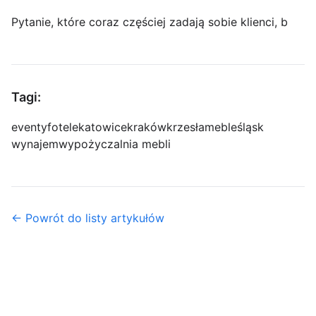
Pytanie, które coraz częściej zadają sobie klienci, b
Tagi:
eventy
fotele
katowice
kraków
krzesła
meble
śląsk
wynajem
wypożyczalnia mebli
← Powrót do listy artykułów