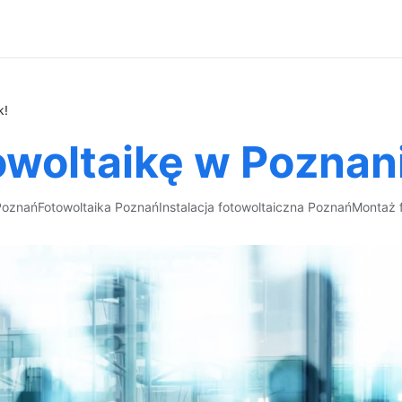
k!
woltaikę w Poznani
Poznań
Fotowoltaika Poznań
Instalacja fotowoltaiczna Poznań
Montaż f